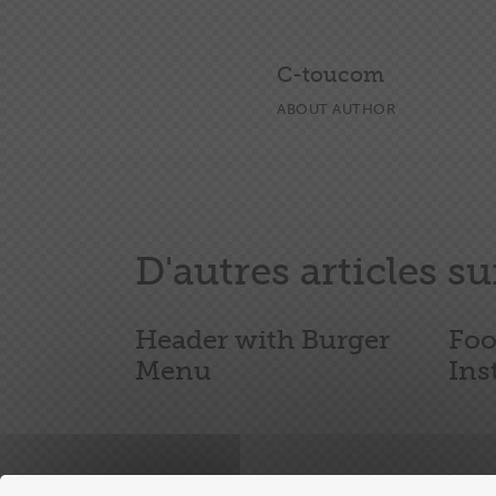
l’article
C-toucom
ABOUT AUTHOR
D'autres articles su
Header with Burger
Foo
Menu
Ins