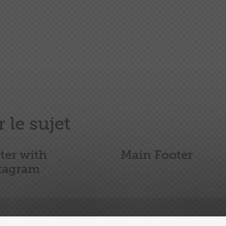
r le sujet
ter with
Main Footer
tagram